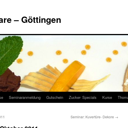
are – Göttingen
se
Seminaranmeldung
Gutschein
Zucker- Specials
Kurse
Thoma
011
Seminar: Kuvertüre- Dekore
→