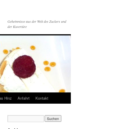
Geheimnisse aus der Welt des Zuckers und
der Kuvertüre
s Hinz
Anfahrt
Kontakt