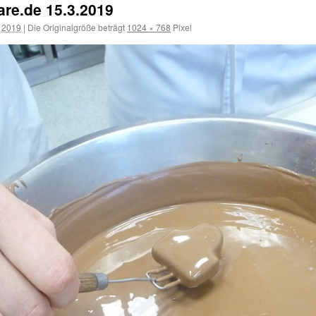
re.de 15.3.2019
 2019
|
Die Originalgröße beträgt
1024 × 768
Pixel