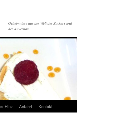
Geheimnisse aus der Welt des Zuckers und
der Kuvertüre
s Hinz
Anfahrt
Kontakt