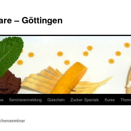
are – Göttingen
se
Seminaranmeldung
Gutschein
Zucker- Specials
Kurse
Thoma
chenseminar