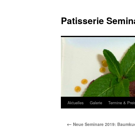
Zum
Inhalt
Patisserie Semin
springen
Aktuelles
Galerie
Termine & Prei
←
Neue Seminare 2019: Baumku