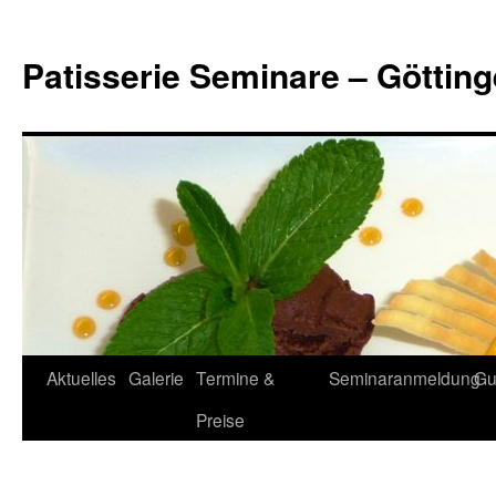
Zum
Inhalt
Patisserie Seminare – Göttin
springen
Aktuelles
Galerie
Termine &
Seminaranmeldung
Gu
Preise